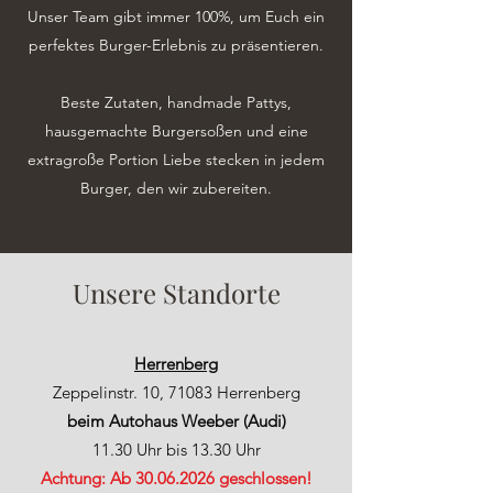
Unser Team gibt immer 100%, um Euch ein
perfektes Burger-Erlebnis zu präsentieren.
Beste Zutaten, handmade Pattys,
hausgemachte Burgersoßen und eine
extragroße Portion Liebe stecken in jedem
Burger, den wir zubereiten.
Unsere Standorte
Herrenberg
Zeppelinstr. 10, 71083 Herrenberg
beim Autohaus Weeber (Audi)
11.30 Uhr bis 13.30 Uhr
Achtung: Ab
30.06.2026
geschlossen!