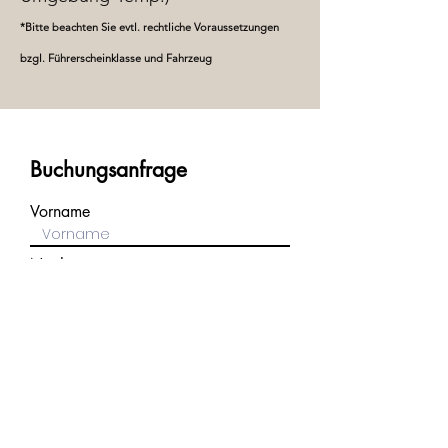
*Bitte beacht
en Sie evtl. rechtliche Voraussetzungen
bzgl. Führerscheinklasse und Fahrzeug
Buchungsanfrage
Vorname
Nachname
E-Mail-Adresse
Telefon
Straße und Hausnummer